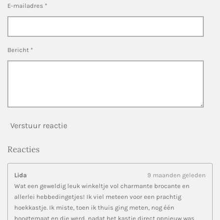
n
n
n
n
e
E-mailadres *
r
r
e
n
Bericht *
Verstuur reactie
Reacties
Lida
9 maanden geleden
Wat een geweldig leuk winkeltje vol charmante brocante en
allerlei hebbedingetjes! Ik viel meteen voor een prachtig
hoekkastje. Ik miste, toen ik thuis ging meten, nog één
hoogtemaat en die werd, nadat het kastje direct opnieuw was