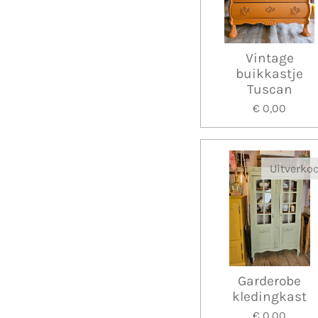
Vintage
buikkastje
Tuscan
€ 0,00
Uitverko
Garderobe
kledingkast
€ 0,00