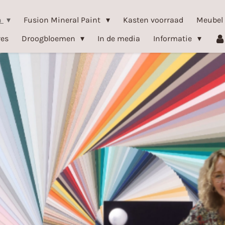
n
Fusion Mineral Paint
Kasten voorraad
Meubel
res
Droogbloemen
In de media
Informatie