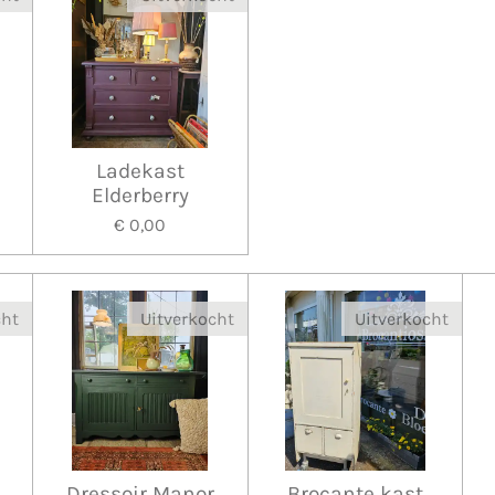
Ladekast
Elderberry
€ 0,00
cht
Uitverkocht
Uitverkocht
Dressoir Manor
Brocante kast