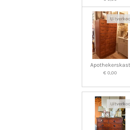
Uitverko
Apothekerskas
€ 0,00
Uitverko