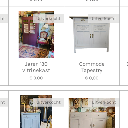
cht
Uitverkocht
Uitverkocht
t
Jaren '30
Commode
vitrinekast
Tapestry
€ 0,00
€ 0,00
cht
Uitverkocht
Uitverkocht