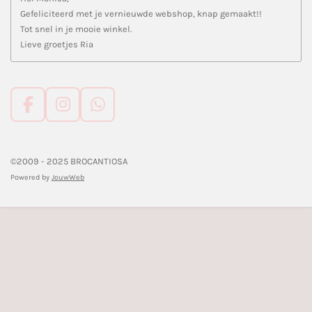
Gefeliciteerd met je vernieuwde webshop, knap gemaakt!!
Tot snel in je mooie winkel.
Lieve groetjes Ria
F
I
W
a
n
h
c
s
a
e
t
t
©2009 - 2025 BROCANTIOSA
b
a
s
Powered by
JouwWeb
o
g
A
o
r
p
k
a
p
m