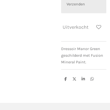
Verzenden
Uitverkocht
Dressoir Manor Green
geschilderd met Fusion
Mineral Paint.
D
D
S
D
e
e
h
e
l
e
a
l
e
l
r
e
n
e
n