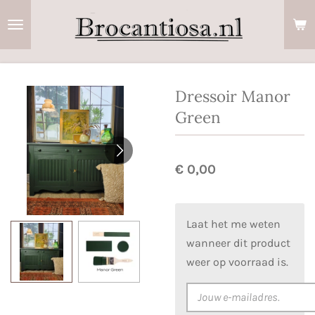
Ga
direct
naar
de
hoofdinhoud
Dressoir Manor
Green
€ 0,00
Laat het me weten
wanneer dit product
weer op voorraad is.