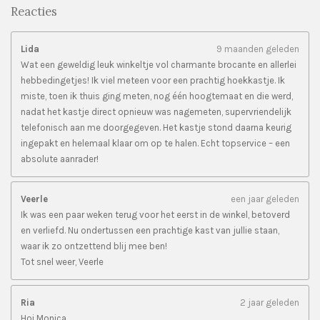
Reacties
Lida
9 maanden geleden
Wat een geweldig leuk winkeltje vol charmante brocante en allerlei
hebbedingetjes! Ik viel meteen voor een prachtig hoekkastje. Ik
miste, toen ik thuis ging meten, nog één hoogtemaat en die werd,
nadat het kastje direct opnieuw was nagemeten, supervriendelijk
telefonisch aan me doorgegeven. Het kastje stond daarna keurig
ingepakt en helemaal klaar om op te halen. Echt topservice – een
absolute aanrader!
Veerle
een jaar geleden
Ik was een paar weken terug voor het eerst in de winkel, betoverd
en verliefd. Nu ondertussen een prachtige kast van jullie staan,
waar ik zo ontzettend blij mee ben!
Tot snel weer, Veerle
Ria
2 jaar geleden
Hoi Monica,