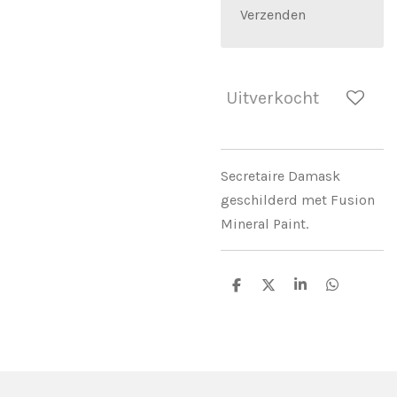
Verzenden
Uitverkocht
Secretaire Damask
geschilderd met Fusion
Mineral Paint.
D
D
S
D
e
e
h
e
l
e
a
l
e
l
r
e
n
e
n