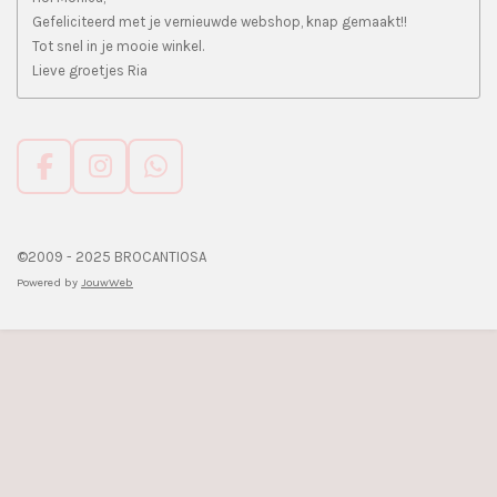
Gefeliciteerd met je vernieuwde webshop, knap gemaakt!!
Tot snel in je mooie winkel.
Lieve groetjes Ria
F
I
W
a
n
h
c
s
a
e
t
t
©2009 - 2025 BROCANTIOSA
b
a
s
Powered by
JouwWeb
o
g
A
o
r
p
k
a
p
m