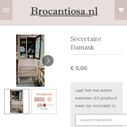
Ga
direct
naar
de
hoofdinhoud
Secretaire
Damask
€ 0,00
Laat het me weten
wanneer dit product
weer op voorraad is.