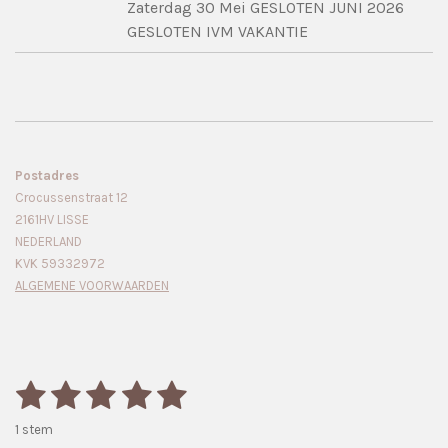
Zaterdag 30 Mei GESLOTEN JUNI 2026
GESLOTEN IVM VAKANTIE
Postadres
Crocussenstraat 12
2161HV LISSE
NEDERLAND
KVK 59332972
ALGEMENE VOORWAARDEN
1
2
3
4
5
S
R
t
a
s
s
s
s
s
e
1 stem
m
t
m