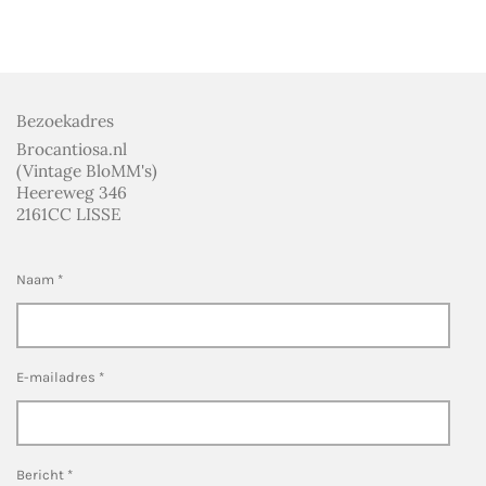
l
e
a
l
e
l
r
e
n
e
n
Bezoekadres
Brocantiosa.nl
(Vintage BloMM's)
Heereweg 346
2161CC LISSE
Naam *
E-mailadres *
Bericht *