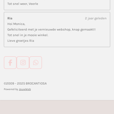
Tot snel weer, Veerle
Ria
2 jaar geleden
Hoi Monica,
Gefeliciteerd met je vernieuwde webshop, knap gemaakt!!
Tot snel in je mooie winkel.
Lieve groetjes Ria
F
I
W
a
n
h
c
s
a
e
t
t
©2009 - 2025 BROCANTIOSA
b
a
s
Powered by
JouwWeb
o
g
A
o
r
p
k
a
p
m