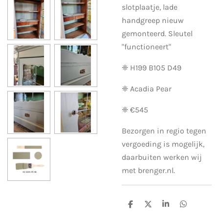
slotplaatje, lade
handgreep nieuw
gemonteerd. Sleutel
"functioneert"
❈ H199 B105 D49
❈ Acadia Pear
❈ €545
Bezorgen in regio tegen
vergoeding is mogelijk,
daarbuiten werken wij
met brenger.nl.
D
D
S
D
e
e
h
e