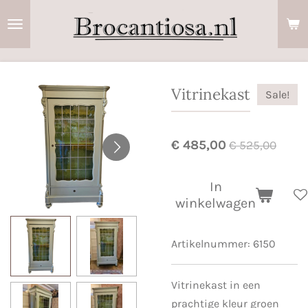
Ga
direct
naar
de
hoofdinhoud
Vitrinekast
Sale!
€ 485,00
€ 525,00
In
winkelwagen
Artikelnummer:
6150
Vitrinekast in een
prachtige kleur groen