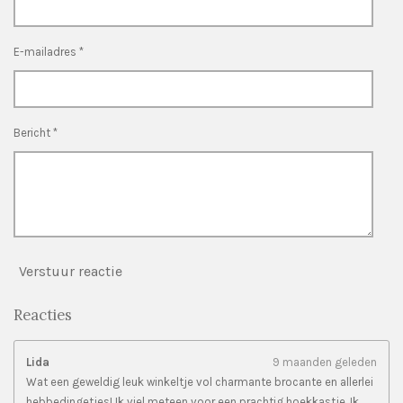
s
e
e
e
e
t
n
n
n
n
e
E-mailadres *
r
r
e
n
Bericht *
Verstuur reactie
Reacties
Lida
9 maanden geleden
Wat een geweldig leuk winkeltje vol charmante brocante en allerlei
hebbedingetjes! Ik viel meteen voor een prachtig hoekkastje. Ik