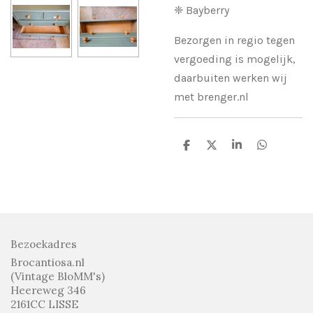
❈ Bayberry
Bezorgen in regio tegen
vergoeding is mogelijk,
daarbuiten werken wij
met brenger.nl
D
D
S
D
e
e
h
e
l
e
a
l
e
l
r
e
n
e
n
Bezoekadres
Brocantiosa.nl
(Vintage BloMM's)
Heereweg 346
2161CC LISSE