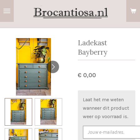
Ga
direct
naar
de
hoofdinhoud
Ladekast
Bayberry
€ 0,00
Laat het me weten
wanneer dit product
weer op voorraad is.