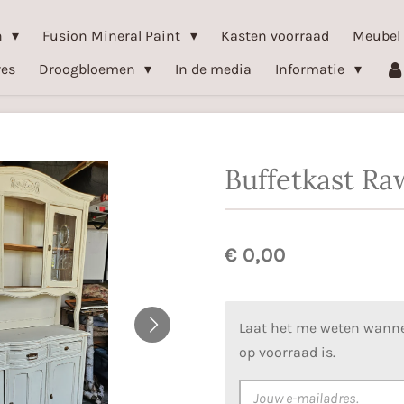
n
Fusion Mineral Paint
Kasten voorraad
Meubel
res
Droogbloemen
In de media
Informatie
Buffetkast Raw
€ 0,00
Laat het me weten wanne
op voorraad is.