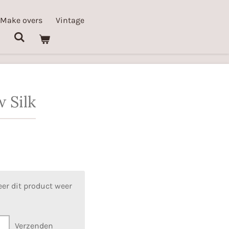
 Make overs
Vintage
 Silk
er dit product weer
Verzenden