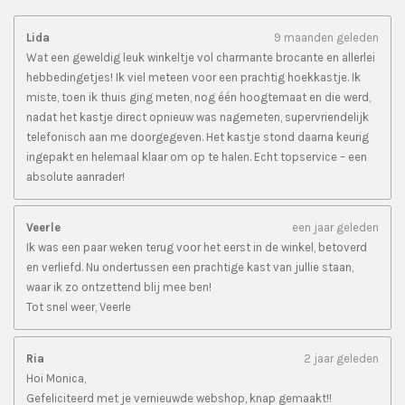
Lida
9 maanden geleden
Wat een geweldig leuk winkeltje vol charmante brocante en allerlei
hebbedingetjes! Ik viel meteen voor een prachtig hoekkastje. Ik
miste, toen ik thuis ging meten, nog één hoogtemaat en die werd,
nadat het kastje direct opnieuw was nagemeten, supervriendelijk
telefonisch aan me doorgegeven. Het kastje stond daarna keurig
ingepakt en helemaal klaar om op te halen. Echt topservice – een
absolute aanrader!
Veerle
een jaar geleden
Ik was een paar weken terug voor het eerst in de winkel, betoverd
en verliefd. Nu ondertussen een prachtige kast van jullie staan,
waar ik zo ontzettend blij mee ben!
Tot snel weer, Veerle
Ria
2 jaar geleden
Hoi Monica,
Gefeliciteerd met je vernieuwde webshop, knap gemaakt!!