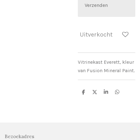
Verzenden
Uitverkocht
Vitrinekast Everett, kleur
van Fusion Mineral Paint.
D
D
S
D
e
e
h
e
l
e
a
l
e
l
r
e
n
e
n
Bezoekadres