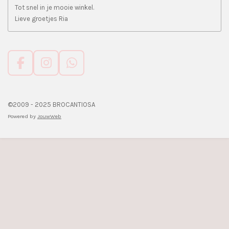
Tot snel in je mooie winkel.
Lieve groetjes Ria
F
I
W
a
n
h
c
s
a
e
t
t
©2009 - 2025 BROCANTIOSA
b
a
s
Powered by
JouwWeb
o
g
A
o
r
p
k
a
p
m