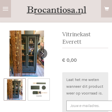
Ga
direct
naar
de
hoofdinhoud
Vitrinekast
Everett
€ 0,00
Laat het me weten
wanneer dit product
weer op voorraad is.