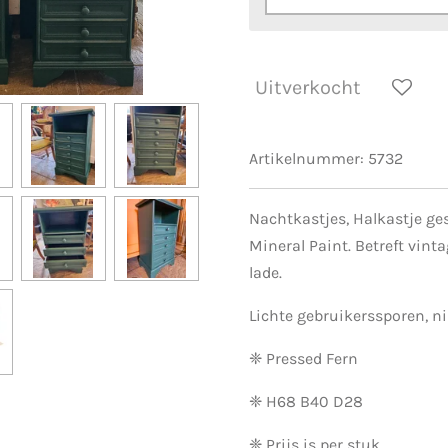
Uitverkocht
Artikelnummer:
5732
Nachtkastjes, Halkastje ge
Mineral Paint. Betreft vinta
lade.
Lichte gebruikerssporen, nih
❈ Pressed Fern
❈ H68 B40 D28
❈ Prijs is per stuk