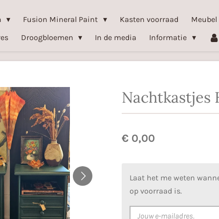
n
Fusion Mineral Paint
Kasten voorraad
Meubel
res
Droogbloemen
In de media
Informatie
Nachtkastjes 
€ 0,00
Laat het me weten wanne
op voorraad is.