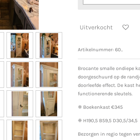
Uitverkocht
Artikelnummer:
60..
Brocante smalle ondiepe kas
doorgeschuurd op de randje
doorleefde effect. De kast h
functionerende sleutels.
❈ Boekenkast €345
❈ H190,5 B59,5 D30,5/34,5
Bezorgen in regio tegen ver