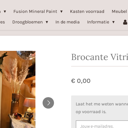
n
Fusion Mineral Paint
Kasten voorraad
Meubel
res
Droogbloemen
In de media
Informatie
Brocante Vitr
€ 0,00
Laat het me weten wanne
op voorraad is.