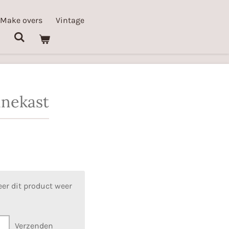
 Make overs
Vintage
inekast
er dit product weer
Verzenden