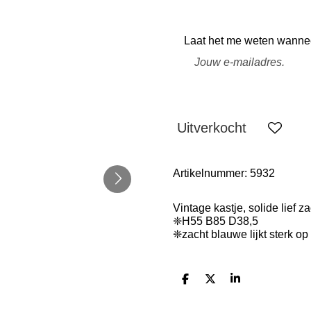
Laat het me weten wanneer
Uitverkocht
Artikelnummer:
5932
Vintage kastje, solide lief z
❈H55 B85 D38,5
❈zacht blauwe lijkt sterk
D
D
S
e
e
h
l
e
a