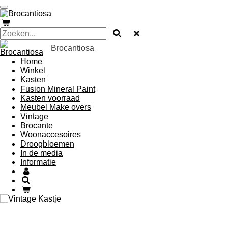
Ga
direct
naar
de
hoofdinhoud
Brocantiosa
Home
Winkel
Kasten
Fusion Mineral Paint
Kasten voorraad
Meubel Make overs
Vintage
Brocante
Woonaccesoires
Droogbloemen
In de media
Informatie