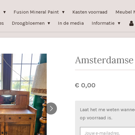
n
Fusion Mineral Paint
Kasten voorraad
Meubel 
es
Droogbloemen
In de media
Informatie
Amsterdamse 
€ 0,00
Laat het me weten wanne
op voorraad is.