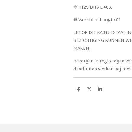
❈ H129 B116 D46,6
❈ Werkblad hoogte 91
LET OP DIT KASTJE STAAT I
BEZICHTIGING KUNNEN WE
MAKEN.
Bezorgen in regio tegen ve
daarbuiten werken wij met 
D
D
S
e
e
h
l
e
a
e
l
r
n
e