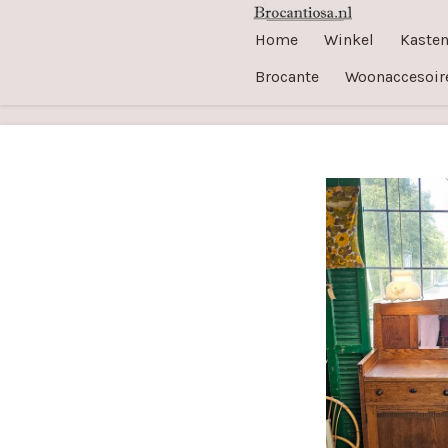
Ga
Home
Winkel
Kaste
direct
Brocante
Woonaccesoir
naar
de
hoofdinhoud