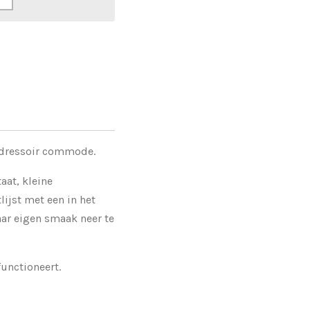
 dressoir commode.
taat, kleine
ijst met een in het
aar eigen smaak neer te
functioneert.