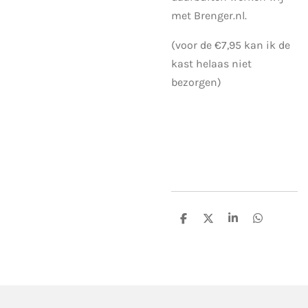
met Brenger.nl.
(voor de €7,95 kan ik de
kast helaas niet
bezorgen)
D
D
S
D
e
e
h
e
l
e
a
l
e
l
r
e
n
e
n