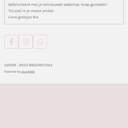
Gefeliciteerd met je vernieuwde webshop, knap gemaakt!!
Tot snel in je mooie winkel.
Lieve groetjes Ria
F
I
W
a
n
h
c
s
a
e
t
t
©2009 - 2025 BROCANTIOSA
b
a
s
Powered by
JouwWeb
o
g
A
o
r
p
k
a
p
m