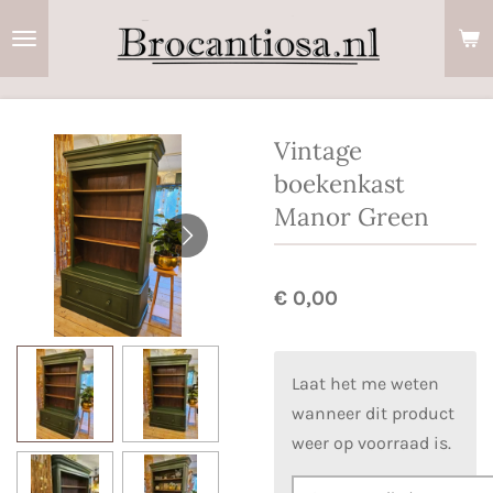
Ga
direct
naar
de
hoofdinhoud
Vintage
boekenkast
Manor Green
€ 0,00
Laat het me weten
wanneer dit product
weer op voorraad is.