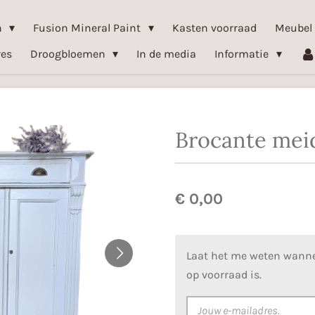
n
Fusion Mineral Paint
Kasten voorraad
Meubel
res
Droogbloemen
In de media
Informatie
Brocante mei
€ 0,00
Laat het me weten wanne
op voorraad is.