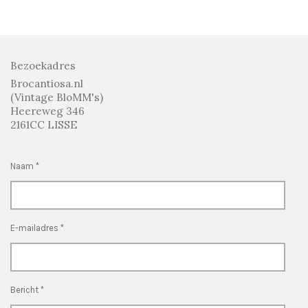
e
l
r
e
n
e
n
Bezoekadres
Brocantiosa.nl
(Vintage BloMM's)
Heereweg 346
2161CC LISSE
Naam *
E-mailadres *
Bericht *