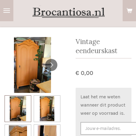
Ga
direct
naar
de
hoofdinhoud
Vintage
eendeurskast
€ 0,00
Laat het me weten
wanneer dit product
weer op voorraad is.