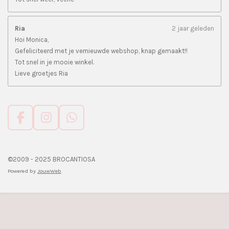
Ria
2 jaar geleden
Hoi Monica,
Gefeliciteerd met je vernieuwde webshop, knap gemaakt!!
Tot snel in je mooie winkel.
Lieve groetjes Ria
F
I
W
a
n
h
c
s
a
e
t
t
©2009 - 2025 BROCANTIOSA
b
a
s
Powered by
JouwWeb
o
g
A
o
r
p
k
a
p
m