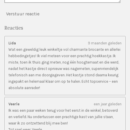
Verstuur reactie
Reacties
Lida
9 maanden geleden
Wat een geweldig leuk winkeltje vol charmante brocante en allerlei
hebbedingetjes! Ik viel meteen voor een prachtig hoekkastje. Ik
miste, toen ik thuis ging meten, nog één hoogtemaat en die werd,
nadat het kastje direct opnieuw was nagemeten, supervriendelijk
telefonisch aan me doorgegeven. Het kastje stond daarna keurig
ingepakt en helemaal klaar om op te halen. Echt topservice – een
absolute aanrader!
Veerle
een jaar geleden
Ik was een paar weken terug voor het eerst in de winkel, betoverd
en verliefd. Nu ondertussen een prachtige kast van jullie staan,
waar ik zo ontzettend blij mee ben!
Tot snel weer, Veerle