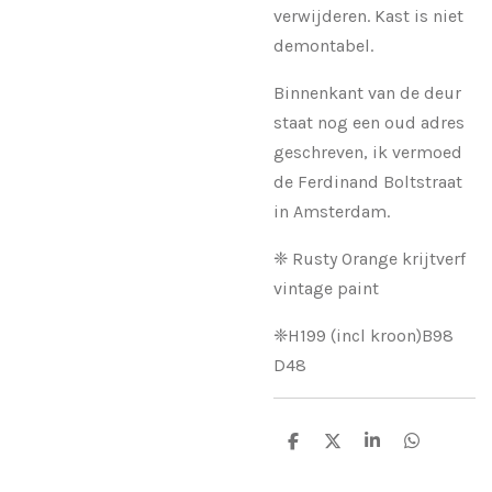
verwijderen. Kast is niet
demontabel.
Binnenkant van de deur
staat nog een oud adres
geschreven, ik vermoed
de Ferdinand Boltstraat
in Amsterdam.
❈ Rusty Orange krijtverf
vintage paint
❈H199 (incl kroon)B98
D48
D
D
S
D
e
e
h
e
l
e
a
l