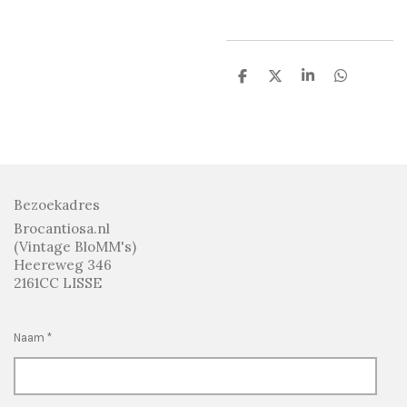
D
D
S
D
e
e
h
e
l
e
a
l
e
l
r
e
n
e
n
Bezoekadres
Brocantiosa.nl
(Vintage BloMM's)
Heereweg 346
2161CC LISSE
Naam *