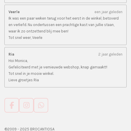
Veerle
een jaar geleden
Ik was een paar weken terug voor het eerst in de winkel, betoverd
en verliefd. Nu ondertussen een prachtige kast van jullie staan,
waar ik zo ontzettend blij mee ben!
Tot snel weer, Veerle
Ria
2 jaar geleden
Hoi Monica,
Gefeliciteerd met je vernieuwde webshop, knap gemaakt!!
Tot snel in je mooie winkel.
Lieve groetjes Ria
F
I
W
a
n
h
c
s
a
e
t
t
©2009 - 2025 BROCANTIOSA