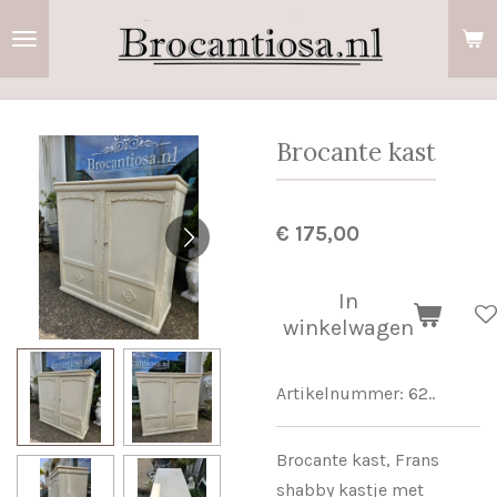
Ga
direct
naar
de
hoofdinhoud
Brocante kast
€ 175,00
In
winkelwagen
Artikelnummer:
62..
Brocante kast, Frans
shabby kastje met