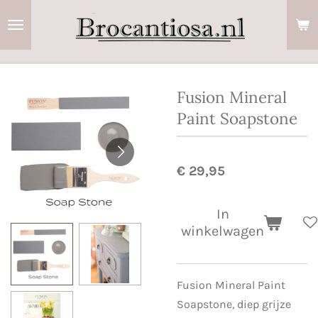
Ga
direct
naar
de
hoofdinhoud
Fusion Mineral
Paint Soapstone
€ 29,95
In
winkelwagen
Fusion Mineral Paint
Soapstone, diep grijze