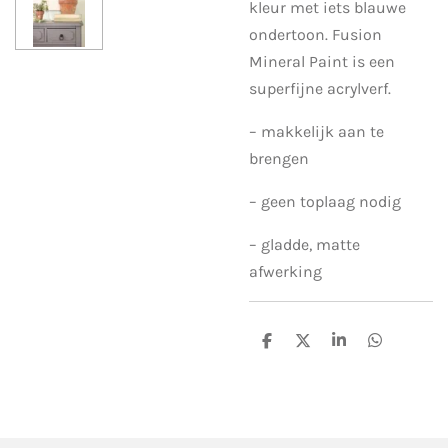
kleur met iets blauwe
ondertoon. Fusion
Mineral Paint is een
superfijne acrylverf.
– makkelijk aan te
brengen
– geen toplaag nodig
– gladde, matte
afwerking
D
D
S
D
e
e
h
e
l
e
a
l
e
l
r
e
n
e
n