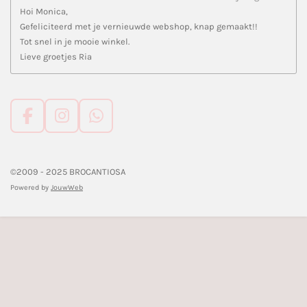
Hoi Monica,
Gefeliciteerd met je vernieuwde webshop, knap gemaakt!!
Tot snel in je mooie winkel.
Lieve groetjes Ria
F
I
W
a
n
h
c
s
a
e
t
t
©2009 - 2025 BROCANTIOSA
b
a
s
Powered by
JouwWeb
o
g
A
o
r
p
k
a
p
m