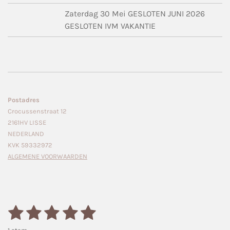
Zaterdag 30 Mei GESLOTEN JUNI 2026
GESLOTEN IVM VAKANTIE
Postadres
Crocussenstraat 12
2161HV LISSE
NEDERLAND
KVK 59332972
ALGEMENE VOORWAARDEN
1
2
3
4
5
S
R
t
a
s
s
s
s
s
e