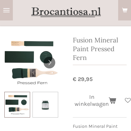
Ga
direct
naar
de
hoofdinhoud
Fusion Mineral
Paint Pressed
Fern
€ 29,95
In
winkelwagen
Fusion Mineral Paint