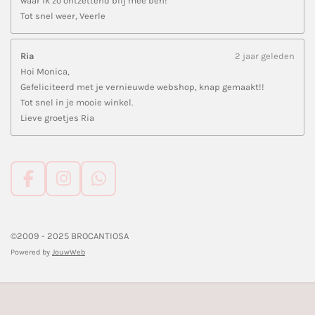
waar ik zo ontzettend blij mee ben!
Tot snel weer, Veerle
Ria
2 jaar geleden
Hoi Monica,
Gefeliciteerd met je vernieuwde webshop, knap gemaakt!!
Tot snel in je mooie winkel.
Lieve groetjes Ria
F
I
W
a
n
h
c
s
a
e
t
t
©2009 - 2025 BROCANTIOSA
b
a
s
Powered by
JouwWeb
o
g
A
o
r
p
k
a
p