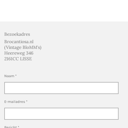
l
e
a
l
e
l
r
e
n
e
n
Bezoekadres
Brocantiosa.nl
(Vintage BloMM's)
Heereweg 346
2161CC LISSE
Naam *
E-mailadres *
Bericht *