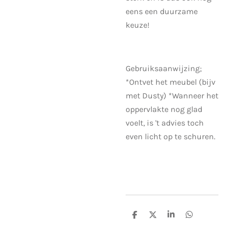
eens een duurzame
keuze!
Gebruiksaanwijzing;
*Ontvet het meubel (bijv
met Dusty) *Wanneer het
oppervlakte nog glad
voelt, is 't advies toch
even licht op te schuren.
D
D
S
D
e
e
h
e