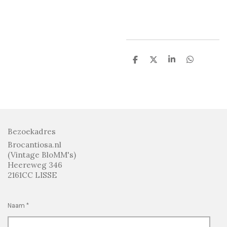
D
D
S
D
e
e
h
e
l
e
a
l
e
l
r
e
n
e
n
Bezoekadres
Brocantiosa.nl
(Vintage BloMM's)
Heereweg 346
2161CC LISSE
Naam *