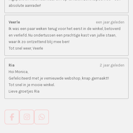
absolute aanrader!
Veerle
een jaar geleden
Ik was een paar weken terug voor het eerst in de winkel, betoverd
en verliefd. Nu ondertussen een prachtige kast van jullie staan,
waar ik zo ontzettend blij mee ben!
Tot snel weer, Veerle
Ria
2 jaar geleden
Hoi Monica,
Gefeliciteerd met je vernieuwde webshop, knap gemaakt!!
Tot snel in je mooie winkel.
Lieve groetjes Ria
F
I
W
a
n
h