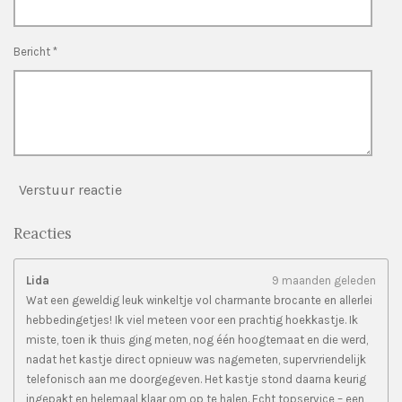
r
e
n
Bericht *
Verstuur reactie
Reacties
Lida
9 maanden geleden
Wat een geweldig leuk winkeltje vol charmante brocante en allerlei
hebbedingetjes! Ik viel meteen voor een prachtig hoekkastje. Ik
miste, toen ik thuis ging meten, nog één hoogtemaat en die werd,
nadat het kastje direct opnieuw was nagemeten, supervriendelijk
telefonisch aan me doorgegeven. Het kastje stond daarna keurig
ingepakt en helemaal klaar om op te halen. Echt topservice – een