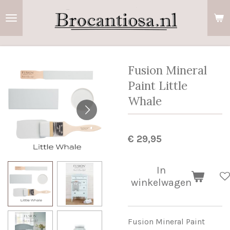
Ga
direct
naar
de
hoofdinhoud
Fusion Mineral
Paint Little
Whale
€ 29,95
In
winkelwagen
Fusion Mineral Paint