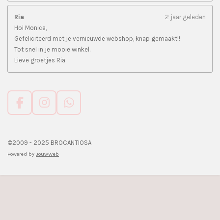
Ria
2 jaar geleden
Hoi Monica,
Gefeliciteerd met je vernieuwde webshop, knap gemaakt!!
Tot snel in je mooie winkel.
Lieve groetjes Ria
F
I
W
a
n
h
c
s
a
e
t
t
©2009 - 2025 BROCANTIOSA
b
a
s
Powered by
JouwWeb
o
g
A
o
r
p
k
a
p
m