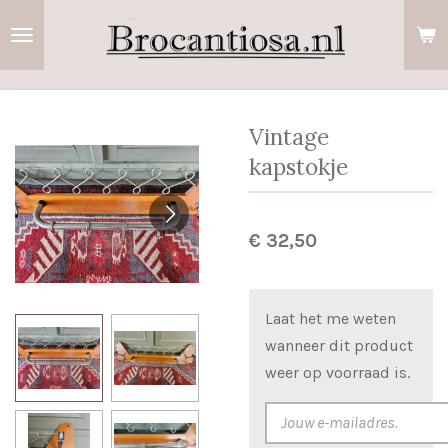
Ga
direct
naar
de
hoofdinhoud
Vintage
kapstokje
€ 32,50
Laat het me weten
wanneer dit product
weer op voorraad is.