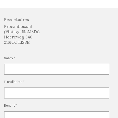
n
e
n
Bezoekadres
Brocantiosa.nl
(Vintage BloMM's)
Heereweg 346
2161CC LISSE
Naam *
E-mailadres *
Bericht *