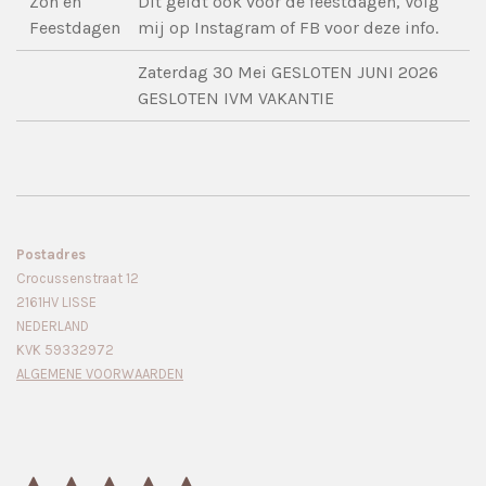
Zon en
Dit geldt ook voor de feestdagen, Volg
Feestdagen
mij op Instagram of FB voor deze info.
Zaterdag 30 Mei GESLOTEN JUNI 2026
GESLOTEN IVM VAKANTIE
Postadres
Crocussenstraat 12
2161HV LISSE
NEDERLAND
KVK 59332972
ALGEMENE VOORWAARDEN
S