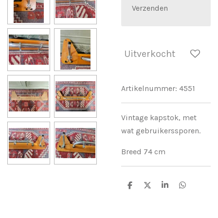
Verzenden
Uitverkocht
Artikelnummer:
4551
Vintage kapstok, met
wat gebruikerssporen.
Breed 74 cm
D
D
S
D
e
e
h
e
l
e
a
l
e
l
r
e