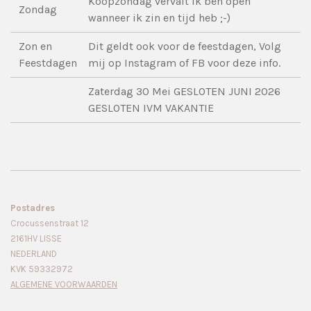
Koopzondag vervalt ik ben open
Zondag
wanneer ik zin en tijd heb ;-)
Zon en
Dit geldt ook voor de feestdagen, Volg
Feestdagen
mij op Instagram of FB voor deze info.
Zaterdag 30 Mei GESLOTEN JUNI 2026
GESLOTEN IVM VAKANTIE
Postadres
Crocussenstraat 12
2161HV LISSE
NEDERLAND
KVK 59332972
ALGEMENE VOORWAARDEN