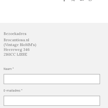
D
D
S
D
e
e
h
e
l
e
a
l
e
l
r
e
n
e
n
Bezoekadres
Brocantiosa.nl
(Vintage BloMM's)
Heereweg 346
2161CC LISSE
Naam *
E-mailadres *