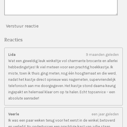
Verstuur reactie
Reacties
Lida
9 maanden geleden
Wat een geweldig leuk winkeltje vol charmante brocante en allerlei
hebbedingetjes! Ik viel meteen voor een prachtig hoekkastje. Ik
miste, toen ik thuis ging meten, nog één hoogtemaat en die werd,
nadat het kastje direct opnieuw was nagemeten, supervriendelijk
telefonisch aan me doorgegeven. Het kastje stond daarna keurig
ingepakt en helemaal klaar om op te halen. Echt topservice – een
absolute aanrader!
Veerle
een jaar geleden
Ik was een paar weken terug voor het eerst in de winkel, betoverd
en verliefd. Nu ondertussen een prachtige kast van jullie staan,