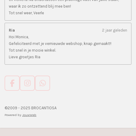
waar ik zo ontzettend blij mee ben!
Tot snel weer, Veerle
Ria
2 jaar geleden
Hoi Monica,
Gefeliciteerd met je vernieuwde webshop, knap gemaakt!!
Tot snel in je mooie winkel.
Lieve groetjes Ria
F
I
W
a
n
h
c
s
a
e
t
t
©2009 - 2025 BROCANTIOSA
b
a
s
Powered by
JouwWeb
o
g
A
o
r
p