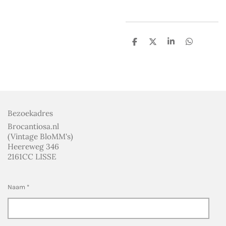
D
D
S
D
e
e
h
e
l
e
a
l
e
l
r
e
n
e
n
Bezoekadres
Brocantiosa.nl
(Vintage BloMM's)
Heereweg 346
2161CC LISSE
Naam *