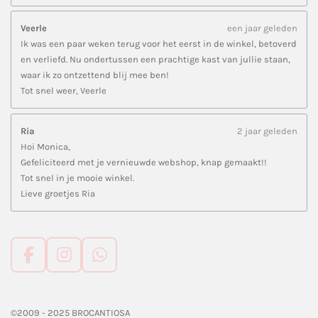
Veerle
een jaar geleden
Ik was een paar weken terug voor het eerst in de winkel, betoverd
en verliefd. Nu ondertussen een prachtige kast van jullie staan,
waar ik zo ontzettend blij mee ben!
Tot snel weer, Veerle
Ria
2 jaar geleden
Hoi Monica,
Gefeliciteerd met je vernieuwde webshop, knap gemaakt!!
Tot snel in je mooie winkel.
Lieve groetjes Ria
F
I
W
a
n
h
c
s
a
e
t
t
©2009 - 2025 BROCANTIOSA