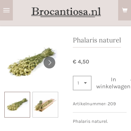
Ga
direct
naar
de
hoofdinhoud
Phalaris naturel
€ 4,50
In
winkelwagen
Artikelnummer:
209
Phalaris naturel.