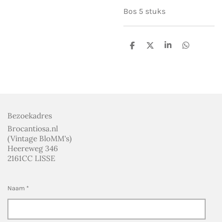
Bos 5 stuks
D
D
S
D
e
e
h
e
l
e
a
l
e
l
r
e
n
e
n
Bezoekadres
Brocantiosa.nl
(Vintage BloMM's)
Heereweg 346
2161CC LISSE
Naam *