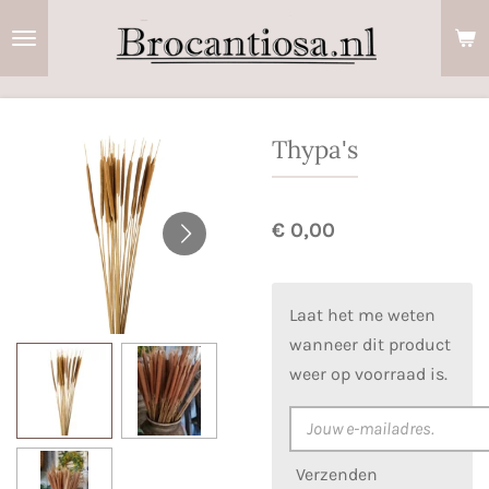
Ga
direct
naar
de
hoofdinhoud
Thypa's
€ 0,00
Laat het me weten
wanneer dit product
weer op voorraad is.
Verzenden