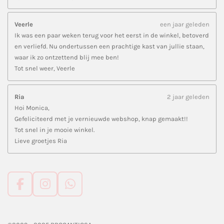
Veerle
een jaar geleden
Ik was een paar weken terug voor het eerst in de winkel, betoverd
en verliefd. Nu ondertussen een prachtige kast van jullie staan,
waar ik zo ontzettend blij mee ben!
Tot snel weer, Veerle
Ria
2 jaar geleden
Hoi Monica,
Gefeliciteerd met je vernieuwde webshop, knap gemaakt!!
Tot snel in je mooie winkel.
Lieve groetjes Ria
F
I
W
a
n
h
c
s
a