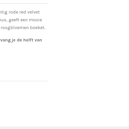
tig rode red velvet
hus, geeft een mooie
e droogbloemen boeket.
vang je de helft van