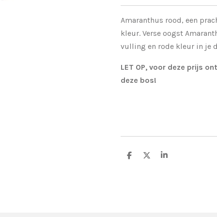
Amaranthus rood, een prach
kleur. Verse oogst Amarant
vulling en rode kleur in j
LET OP, voor deze prijs ont
deze bos!
D
D
S
e
e
h
l
e
a
e
l
r
n
e