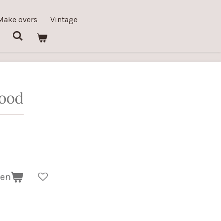
Make overs
Vintage
ood
gen