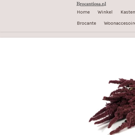
Ga
Home
Winkel
Kaste
direct
Brocante
Woonaccesoir
naar
de
hoofdinhoud