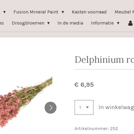
n
Fusion Mineral Paint
Kasten voorraad
Meubel 
es
Droogbloemen
In de media
Informatie
Delphinium r
€ 6,95
In winkelwa
Artikelnummer:
252