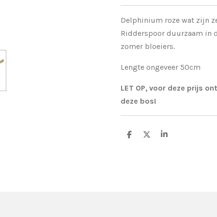
Delphinium roze wat zijn ze
Ridderspoor duurzaam in d
zomer bloeiers.
Lengte ongeveer 50cm
LET OP, voor deze prijs ont
deze bos!
D
D
S
e
e
h
l
e
a
e
l
r
n
e