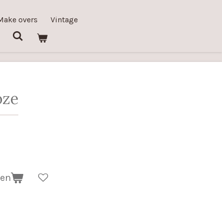
Make overs
Vintage
oze
gen