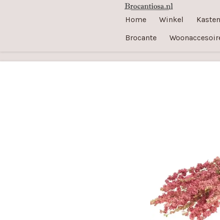
Ga
Home
Winkel
Kaste
direct
Brocante
Woonaccesoir
naar
de
hoofdinhoud