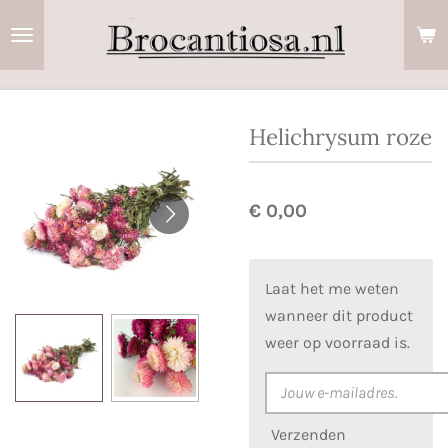
Ga
direct
naar
de
hoofdinhoud
Helichrysum roze
€ 0,00
Laat het me weten
wanneer dit product
weer op voorraad is.
Verzenden