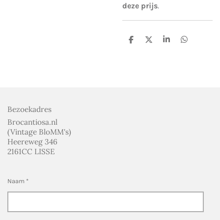
deze prijs
.
D
D
S
D
e
e
h
e
l
e
a
l
e
l
r
e
n
e
n
Bezoekadres
Brocantiosa.nl
(Vintage BloMM's)
Heereweg 346
2161CC LISSE
Naam *