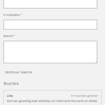
s
e
e
e
e
t
n
n
n
n
e
E-mailadres *
r
r
e
n
Bericht *
Verstuur reactie
Reacties
Lida
9 maanden geleden
Wat een geweldig leuk winkeltje vol charmante brocante en allerlei