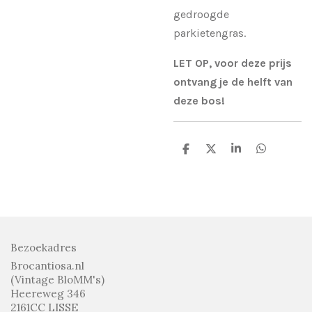
gedroogde
parkietengras.
LET OP, voor deze prijs
ontvang je de helft van
deze bos!
D
D
S
D
e
e
h
e
l
e
a
l
e
l
r
e
n
e
n
Bezoekadres
Brocantiosa.nl
(Vintage BloMM's)
Heereweg 346
2161CC LISSE