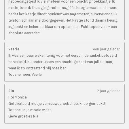
hebbedingetjes! Ik viel meteen voor een prachtig hoekkastje. Ik
miste, toen ik thuis ging meten, nog één hoogtemaat en die werd,
nadat het kastje direct opnieuw was nagemeten, supervriendelijk
telefonisch aan me doorgegeven. Het kastje stond daarna keurig
ingepakt en helemaal klaar om op te halen. Echt topservice – een
absolute aanrader!
Veerle
een jaar geleden
Ik was een paar weken terug voor het eerst in de winkel, betoverd
en verliefd. Nu ondertussen een prachtige kast van jullie staan,
waar ik zo ontzettend blij mee ben!
Tot snel weer, Veerle
Ria
2 jaar geleden
Hoi Monica,
Gefeliciteerd met je vernieuwde webshop, knap gemaakt!!
Tot snel in je mooie winkel.
Lieve groetjes Ria