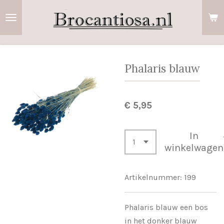
Ga
direct
naar
de
hoofdinhoud
Phalaris blauw
€ 5,95
In
winkelwagen
Artikelnummer:
199
Phalaris blauw een bos
in het donker blauw