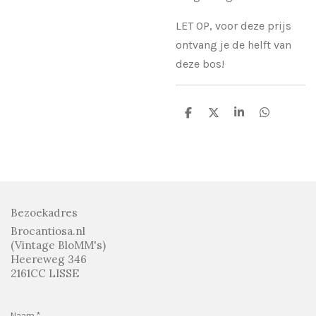
LET OP, voor deze prijs
ontvang je de helft van
deze bos!
D
D
S
D
e
e
h
e
l
e
a
l
e
l
r
e
n
e
n
Bezoekadres
Brocantiosa.nl
(Vintage BloMM's)
Heereweg 346
2161CC LISSE
Naam *