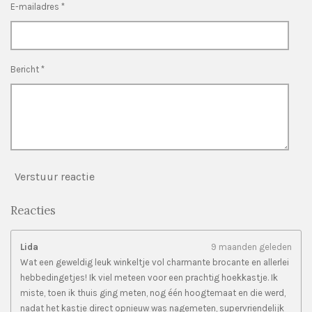
n
n
n
n
E-mailadres *
r
r
e
n
Bericht *
Verstuur reactie
Reacties
Lida
9 maanden geleden
Wat een geweldig leuk winkeltje vol charmante brocante en allerlei
hebbedingetjes! Ik viel meteen voor een prachtig hoekkastje. Ik
miste, toen ik thuis ging meten, nog één hoogtemaat en die werd,
nadat het kastje direct opnieuw was nagemeten, supervriendelijk