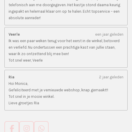
telefonisch aan me doorgegeven. Het kastje stond daarna keurig
ingepakt en helemaal klaar om op te halen. Echt topservice – een
absolute aanrader!
Veerle
een jaar geleden
Ik was een paar weken terug voor het eerst in de winkel, betoverd
en verliefd. Nu ondertussen een prachtige kast van jullie staan,
waar ik zo ontzettend blij mee ben!
Tot snel weer, Veerle
Ria
2 jaar geleden
Hoi Monica,
Gefeliciteerd met je vernieuwde webshop, knap gemaakt!!
Tot snel in je mooie winkel.
Lieve groetjes Ria
F
I
W