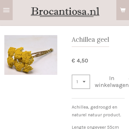
Ga
direct
naar
de
hoofdinhoud
Achillea geel
€ 4,50
In
winkelwagen
Achillea, gedroogd en
naturel natuur product.
Lengte ongeveer 55cm