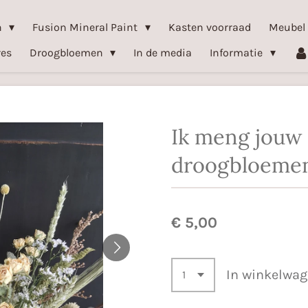
n
Fusion Mineral Paint
Kasten voorraad
Meubel
res
Droogbloemen
In de media
Informatie
Ik meng jouw
droogbloemen
€ 5,00
In winkelwa