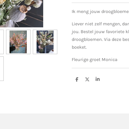
Ik meng jouw droogbloeme
Liever niet zelf mengen, da
jou. Bestel jouw favoriete k
droogbloemen. Via deze be
boeket.
Fleurige groet Monica
D
D
S
e
e
h
l
e
a
e
l
r
n
e