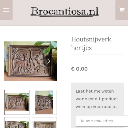
Ga
direct
naar
de
hoofdinhoud
Houtsnijwerk
hertjes
€ 0,00
Laat het me weten
wanneer dit product
weer op voorraad is.