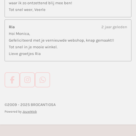
waar ik zo ontzettend blij mee ben!
Tot snel weer, Veerle
Ria
2 jaar geleden
Hoi Monica,
Gefeliciteerd met je vernieuwde webshop, knap gemaakt!!
Tot snel in je mooie winkel.
Lieve groetjes Ria
F
I
W
a
n
h
c
s
a
e
t
t
©2009 - 2025 BROCANTIOSA
b
a
s
Powered by
JouwWeb
o
g
A
o
r
p
k
a
p