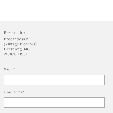
e
e
h
e
l
e
a
l
e
l
r
e
n
e
n
Bezoekadres
Brocantiosa.nl
(Vintage BloMM's)
Heereweg 346
2161CC LISSE
Naam *
E-mailadres *