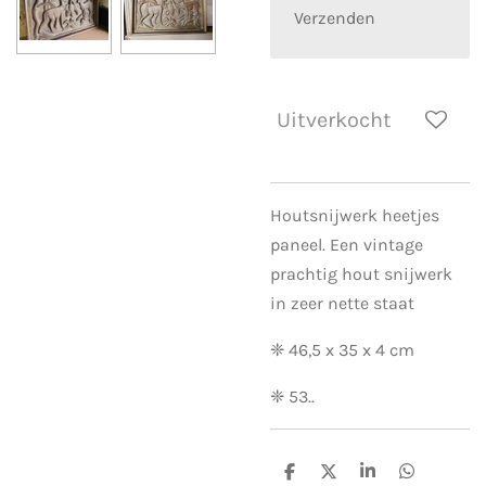
Verzenden
Uitverkocht
Houtsnijwerk heetjes
paneel. Een vintage
prachtig hout snijwerk
in zeer nette staat
❈ 46,5 x 35 x 4 cm
❈ 53..
D
D
S
D