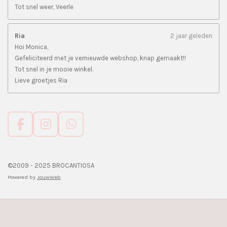
Tot snel weer, Veerle
Ria
2 jaar geleden
Hoi Monica,
Gefeliciteerd met je vernieuwde webshop, knap gemaakt!!
Tot snel in je mooie winkel.
Lieve groetjes Ria
F
I
W
a
n
h
c
s
a
e
t
t
©2009 - 2025 BROCANTIOSA
b
a
s
Powered by
JouwWeb
o
g
A
o
r
p
k
a
p
m