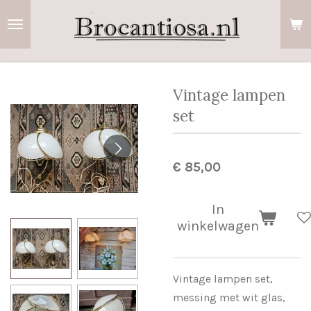
Ga
direct
naar
de
hoofdinhoud
Vintage lampen
set
€ 85,00
In
winkelwagen
Vintage lampen set,
messing met wit glas,