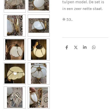
tulpen model. De set is
in een zeer nette staat.
❈ 53..
D
D
S
D
e
e
h
e
l
e
a
l
e
l
r
e
n
e
n