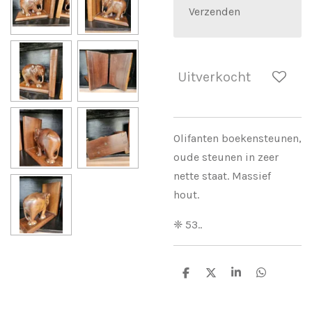
Verzenden
Uitverkocht
Olifanten boekensteunen,
oude steunen in zeer
nette staat. Massief
hout.
❈ 53..
D
D
S
D
e
e
h
e
l
e
a
l
e
l
r
e