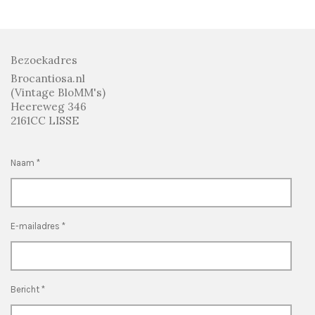
n
e
n
Bezoekadres
Brocantiosa.nl
(Vintage BloMM's)
Heereweg 346
2161CC LISSE
Naam *
E-mailadres *
Bericht *