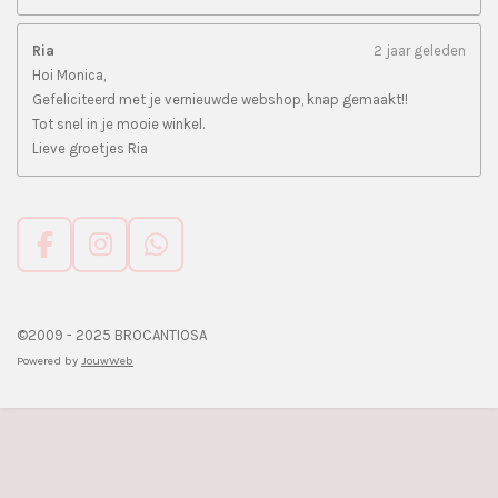
Ria
2 jaar geleden
Hoi Monica,
Gefeliciteerd met je vernieuwde webshop, knap gemaakt!!
Tot snel in je mooie winkel.
Lieve groetjes Ria
F
I
W
a
n
h
c
s
a
e
t
t
©2009 - 2025 BROCANTIOSA
b
a
s
Powered by
JouwWeb
o
g
A
o
r
p
k
a
p
m