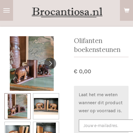
Ga
direct
naar
de
hoofdinhoud
Olifanten
boekensteunen
€ 0,00
Laat het me weten
wanneer dit product
weer op voorraad is.