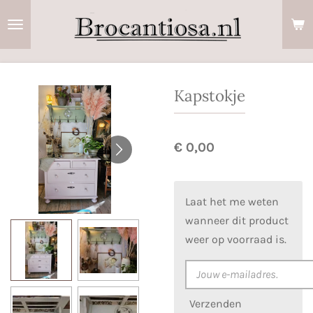
Ga
direct
naar
de
hoofdinhoud
Kapstokje
€ 0,00
Laat het me weten
wanneer dit product
weer op voorraad is.
Verzenden