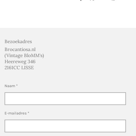
e
e
h
e
l
e
a
l
e
l
r
e
n
e
n
Bezoekadres
Brocantiosa.nl
(Vintage BloMM's)
Heereweg 346
2161CC LISSE
Naam *
E-mailadres *