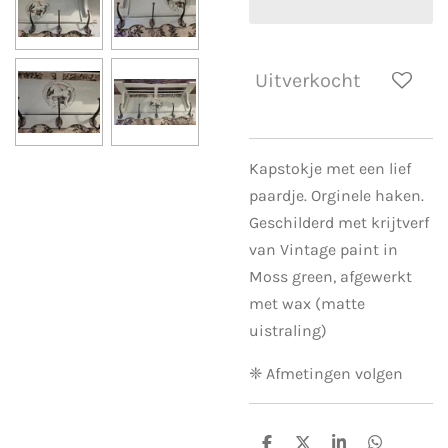
Uitverkocht
Kapstokje met een lief
paardje. Orginele haken.
Geschilderd met krijtverf
van Vintage paint in
Moss green, afgewerkt
met wax (matte
uistraling)
❈ Afmetingen volgen
D
D
S
D