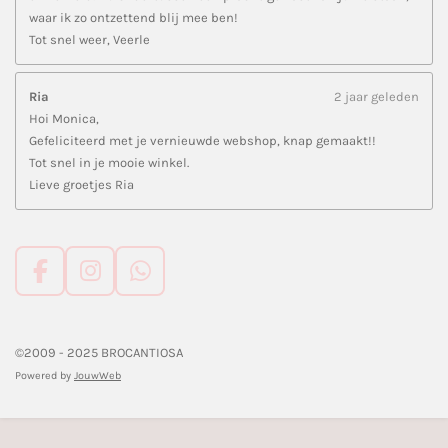
waar ik zo ontzettend blij mee ben!
Tot snel weer, Veerle
Ria
2 jaar geleden
Hoi Monica,
Gefeliciteerd met je vernieuwde webshop, knap gemaakt!!
Tot snel in je mooie winkel.
Lieve groetjes Ria
F
I
W
a
n
h
c
s
a
e
t
t
©2009 - 2025 BROCANTIOSA
b
a
s
Powered by
JouwWeb
o
g
A
o
r
p