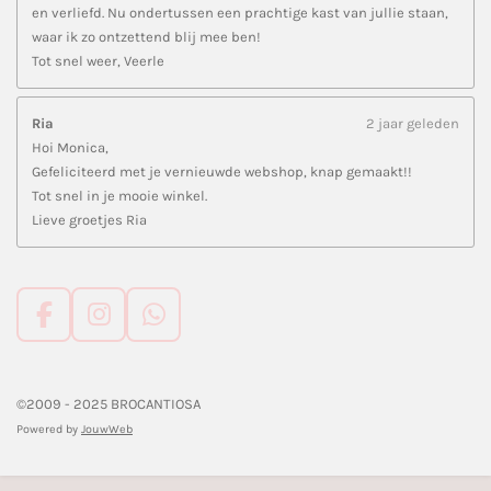
en verliefd. Nu ondertussen een prachtige kast van jullie staan,
waar ik zo ontzettend blij mee ben!
Tot snel weer, Veerle
Ria
2 jaar geleden
Hoi Monica,
Gefeliciteerd met je vernieuwde webshop, knap gemaakt!!
Tot snel in je mooie winkel.
Lieve groetjes Ria
F
I
W
a
n
h
c
s
a
e
t
t
©2009 - 2025 BROCANTIOSA
b
a
s
Powered by
JouwWeb
o
g
A
o
r
p