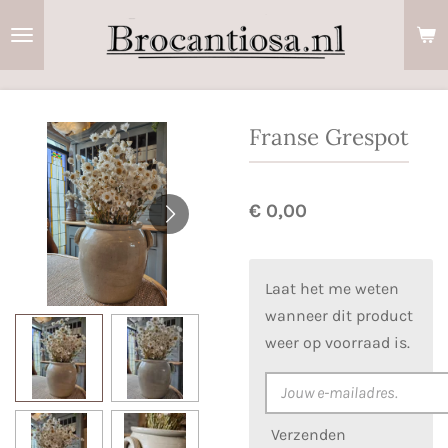
Ga
direct
naar
de
hoofdinhoud
Franse Grespot
€ 0,00
Laat het me weten
wanneer dit product
weer op voorraad is.
Verzenden