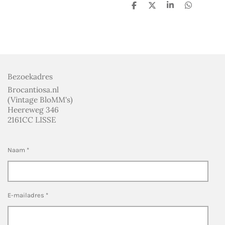
D
D
S
D
e
e
h
e
l
e
a
l
e
l
r
e
n
e
n
Bezoekadres
Brocantiosa.nl
(Vintage BloMM's)
Heereweg 346
2161CC LISSE
Naam *
E-mailadres *