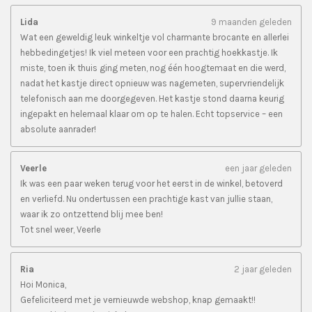
Lida
9 maanden geleden
Wat een geweldig leuk winkeltje vol charmante brocante en allerlei
hebbedingetjes! Ik viel meteen voor een prachtig hoekkastje. Ik
miste, toen ik thuis ging meten, nog één hoogtemaat en die werd,
nadat het kastje direct opnieuw was nagemeten, supervriendelijk
telefonisch aan me doorgegeven. Het kastje stond daarna keurig
ingepakt en helemaal klaar om op te halen. Echt topservice – een
absolute aanrader!
Veerle
een jaar geleden
Ik was een paar weken terug voor het eerst in de winkel, betoverd
en verliefd. Nu ondertussen een prachtige kast van jullie staan,
waar ik zo ontzettend blij mee ben!
Tot snel weer, Veerle
Ria
2 jaar geleden
Hoi Monica,
Gefeliciteerd met je vernieuwde webshop, knap gemaakt!!