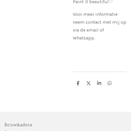
Paint it beautiful♡
Voor meer informatie
neem contact met mij op
via de email of
Whatsapp.
D
D
S
D
e
e
h
e
l
e
a
l
e
l
r
e
n
e
n
Bezoekadres