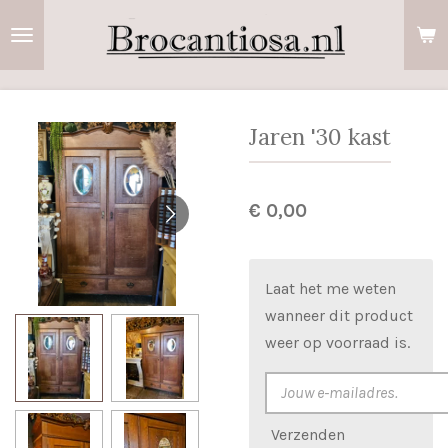
Ga
direct
naar
de
hoofdinhoud
Jaren '30 kast
€ 0,00
Laat het me weten
wanneer dit product
weer op voorraad is.
Verzenden