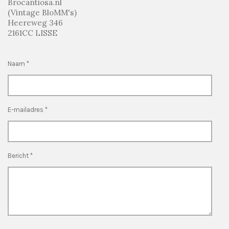
Brocantiosa.nl
(Vintage BloMM's)
Heereweg 346
2161CC LISSE
Naam *
E-mailadres *
Bericht *