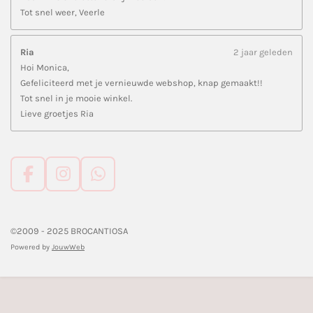
Tot snel weer, Veerle
Ria
2 jaar geleden
Hoi Monica,
Gefeliciteerd met je vernieuwde webshop, knap gemaakt!!
Tot snel in je mooie winkel.
Lieve groetjes Ria
F
I
W
a
n
h
c
s
a
e
t
t
©2009 - 2025 BROCANTIOSA
b
a
s
Powered by
JouwWeb
o
g
A
o
r
p
k
a
p