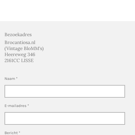
l
e
a
l
e
l
r
e
n
e
n
Bezoekadres
Brocantiosa.nl
(Vintage BloMM's)
Heereweg 346
2161CC LISSE
Naam *
E-mailadres *
Bericht *