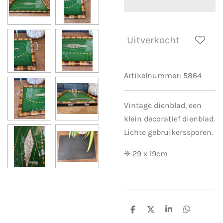
Uitverkocht
Artikelnummer:
5864
Vintage dienblad, een
klein decoratief dienblad.
Lichte gebruikerssporen.
❈ 29 x 19cm
D
D
S
D
e
e
h
e