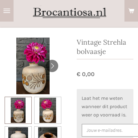
Ga
direct
naar
de
hoofdinhoud
Vintage Strehla
bolvaasje
€ 0,00
Laat het me weten
wanneer dit product
weer op voorraad is.