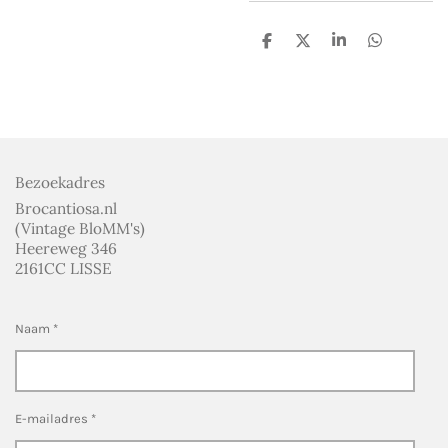
D
D
S
D
e
e
h
e
l
e
a
l
e
l
r
e
n
e
n
Bezoekadres
Brocantiosa.nl
(Vintage BloMM's)
Heereweg 346
2161CC LISSE
Naam *
E-mailadres *