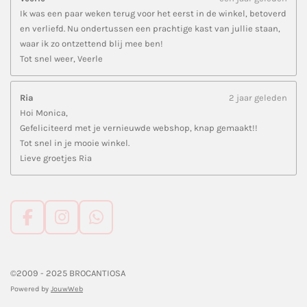
Ik was een paar weken terug voor het eerst in de winkel, betoverd
en verliefd. Nu ondertussen een prachtige kast van jullie staan,
waar ik zo ontzettend blij mee ben!
Tot snel weer, Veerle
Ria
2 jaar geleden
Hoi Monica,
Gefeliciteerd met je vernieuwde webshop, knap gemaakt!!
Tot snel in je mooie winkel.
Lieve groetjes Ria
F
I
W
a
n
h
c
s
a
e
t
t
©2009 - 2025 BROCANTIOSA
b
a
s
Powered by
JouwWeb
o
g
A