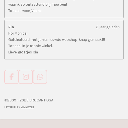
waar ik zo ontzettend blij mee ben!
Tot snel weer, Veerle
Ria
2 jaar geleden
Hoi Monica,
Gefeliciteerd met je vernieuwde webshop, knap gemaakt!!
Tot snel in je mooie winkel.
Lieve groetjes Ria
F
I
W
a
n
h
c
s
a
e
t
t
©2009 - 2025 BROCANTIOSA
b
a
s
Powered by
JouwWeb
o
g
A
o
r
p
k
a
p