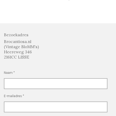
e
e
h
e
l
e
a
l
e
l
r
e
n
e
n
Bezoekadres
Brocantiosa.nl
(Vintage BloMM's)
Heereweg 346
2161CC LISSE
Naam *
E-mailadres *