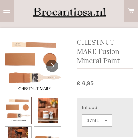
Ga
direct
naar
de
hoofdinhoud
CHESTNUT
MARE Fusion
Mineral Paint
€ 6,95
Inhoud