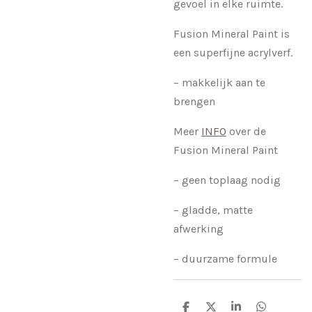
gevoel in elke ruimte.
Fusion Mineral Paint is
een superfijne acrylverf.
– makkelijk aan te
brengen
Meer
INFO
over de
Fusion Mineral Paint
– geen toplaag nodig
– gladde, matte
afwerking
– duurzame formule
D
D
S
D