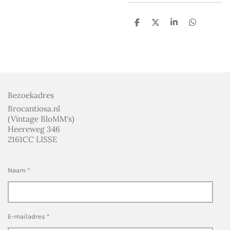
D
D
S
D
e
e
h
e
l
e
a
l
e
l
r
e
n
e
n
Bezoekadres
Brocantiosa.nl
(Vintage BloMM's)
Heereweg 346
2161CC LISSE
Naam *
E-mailadres *