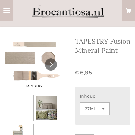
Ga
direct
naar
de
hoofdinhoud
TAPESTRY Fusion
Mineral Paint
€ 6,95
Inhoud