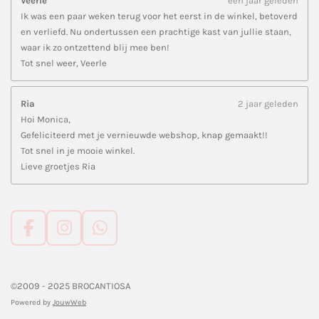
Veerle
een jaar geleden
Ik was een paar weken terug voor het eerst in de winkel, betoverd
en verliefd. Nu ondertussen een prachtige kast van jullie staan,
waar ik zo ontzettend blij mee ben!
Tot snel weer, Veerle
Ria
2 jaar geleden
Hoi Monica,
Gefeliciteerd met je vernieuwde webshop, knap gemaakt!!
Tot snel in je mooie winkel.
Lieve groetjes Ria
F
I
W
a
n
h
c
s
a
e
t
t
©2009 - 2025 BROCANTIOSA
b
a
s
Powered by
JouwWeb