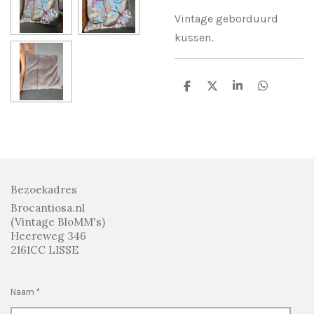
Vintage geborduurd
kussen.
D
D
S
D
e
e
h
e
l
e
a
l
e
l
r
e
n
e
n
Bezoekadres
Brocantiosa.nl
(Vintage BloMM's)
Heereweg 346
2161CC LISSE
Naam *