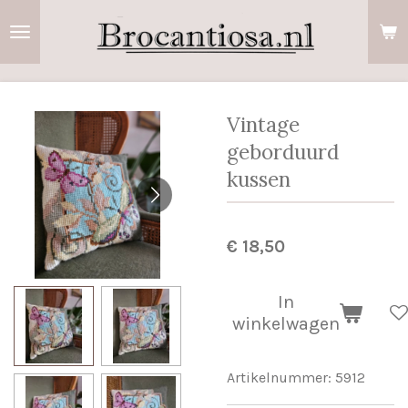
Ga
direct
naar
de
hoofdinhoud
Vintage
geborduurd
kussen
€ 18,50
In
winkelwagen
Artikelnummer:
5912