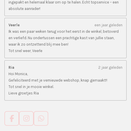
ingepakt en helemaal klaar om op te halen. Echt topservice – een
absolute aanrader!
Veerle
een jaar geleden
Ik was een paar weken terug voor het eerst in de winkel, betoverd
en verliefd. Nu ondertussen een prachtige kast van jullie staan,
waar ik zo ontzettend blij mee ben!
Tot snel weer, Veerle
Ria
2 jaar geleden
Hoi Monica,
Gefeliciteerd met je vernieuwde webshop, knap gemaakt!!
Tot snel in je mooie winkel.
Lieve groetjes Ria
F
I
W
a
n
h