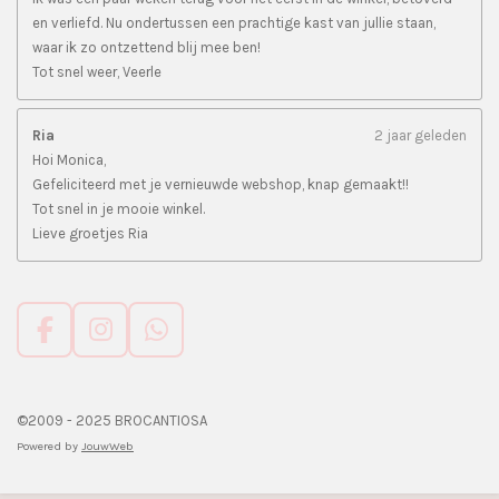
en verliefd. Nu ondertussen een prachtige kast van jullie staan,
waar ik zo ontzettend blij mee ben!
Tot snel weer, Veerle
Ria
2 jaar geleden
Hoi Monica,
Gefeliciteerd met je vernieuwde webshop, knap gemaakt!!
Tot snel in je mooie winkel.
Lieve groetjes Ria
F
I
W
a
n
h
c
s
a
e
t
t
©2009 - 2025 BROCANTIOSA
b
a
s
Powered by
JouwWeb
o
g
A