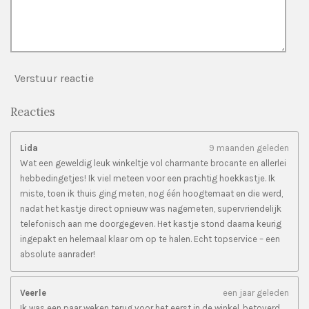
Verstuur reactie
Reacties
Lida
9 maanden geleden
Wat een geweldig leuk winkeltje vol charmante brocante en allerlei
hebbedingetjes! Ik viel meteen voor een prachtig hoekkastje. Ik
miste, toen ik thuis ging meten, nog één hoogtemaat en die werd,
nadat het kastje direct opnieuw was nagemeten, supervriendelijk
telefonisch aan me doorgegeven. Het kastje stond daarna keurig
ingepakt en helemaal klaar om op te halen. Echt topservice – een
absolute aanrader!
Veerle
een jaar geleden
Ik was een paar weken terug voor het eerst in de winkel, betoverd