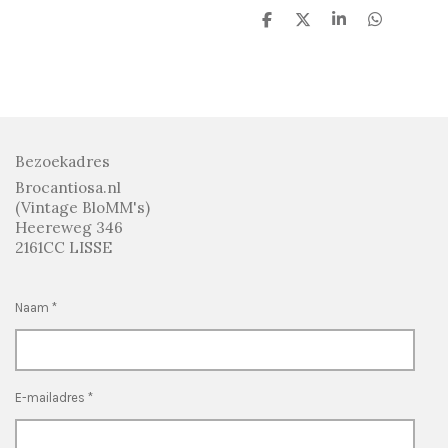
D
D
S
D
e
e
h
e
l
e
a
l
e
l
r
e
n
e
n
Bezoekadres
Brocantiosa.nl
(Vintage BloMM's)
Heereweg 346
2161CC LISSE
Naam *
E-mailadres *