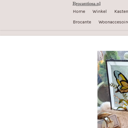
Ga
Home
Winkel
Kaste
direct
Brocante
Woonaccesoir
naar
de
hoofdinhoud