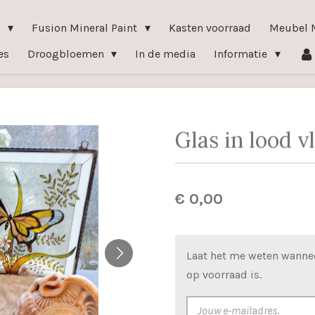
n
Fusion Mineral Paint
Kasten voorraad
Meubel 
es
Droogbloemen
In de media
Informatie
Glas in lood v
€ 0,00
Laat het me weten wanne
op voorraad is.