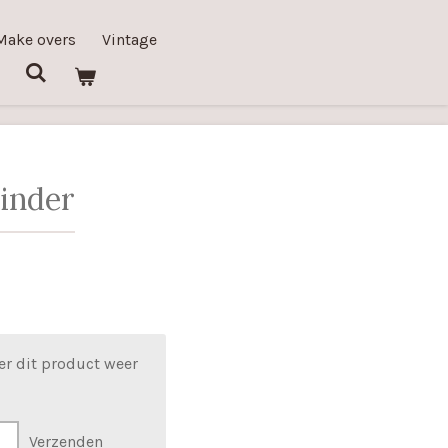
Make overs
Vintage
linder
er dit product weer
Verzenden