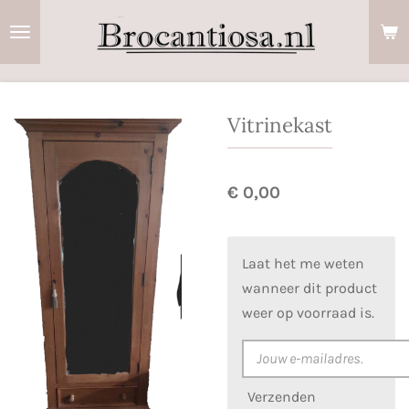
Ga
direct
naar
de
hoofdinhoud
Vitrinekast
€ 0,00
Laat het me weten
wanneer dit product
weer op voorraad is.
Verzenden