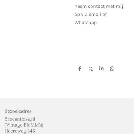
neem contact met mij
op via email of
Whatsapp.
D
D
S
D
e
e
h
e
l
e
a
l
e
l
r
e
n
e
n
Bezoekadres
Brocantiosa.nl
(Vintage BloMM's)
Heereweg 346