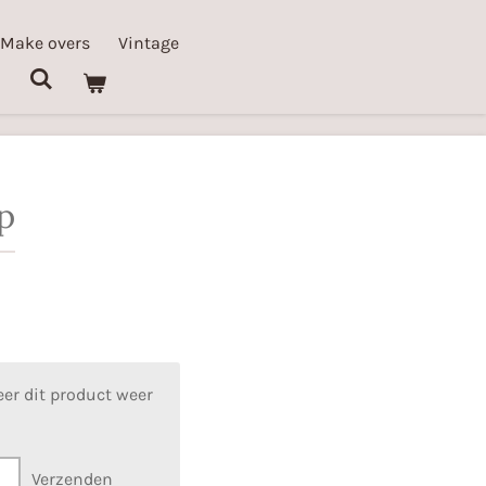
 Make overs
Vintage
p
er dit product weer
Verzenden