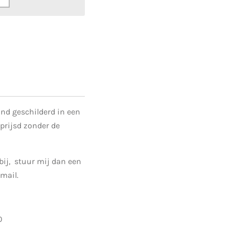
nd geschilderd in een
eprijsd zonder de
bij, stuur mij dan een
email.
0