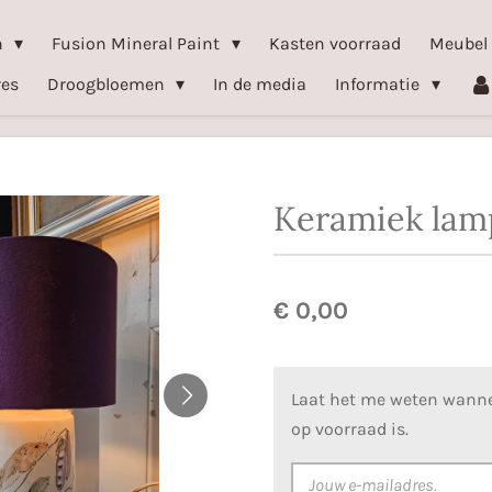
n
Fusion Mineral Paint
Kasten voorraad
Meubel
res
Droogbloemen
In de media
Informatie
Keramiek lam
€ 0,00
Laat het me weten wanne
op voorraad is.