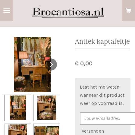
Ga
direct
naar
de
hoofdinhoud
Antiek kaptafeltje
€ 0,00
Laat het me weten
wanneer dit product
weer op voorraad is.
Verzenden