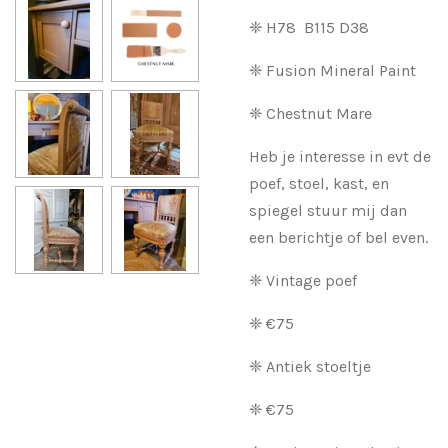
❈ H78 B115 D38
❈ Fusion Mineral Paint
❈ Chestnut Mare
Heb je interesse in evt de
poef, stoel, kast, en
spiegel stuur mij dan
een berichtje of bel even.
❈ Vintage poef
❈ €75
❈ Antiek stoeltje
❈ €75