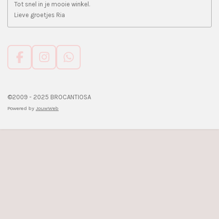
Tot snel in je mooie winkel.
Lieve groetjes Ria
F
I
W
a
n
h
c
s
a
e
t
t
©2009 - 2025 BROCANTIOSA
b
a
s
Powered by
JouwWeb
o
g
A
o
r
p
k
a
p
m