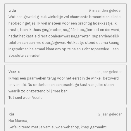
Lida
9 maanden geleden
Wat een geweldig leuk winkeltje vol charmante brocante en allerlei
hebbedingetjes! Ik viel meteen voor een prachtig hoekkastje. Ik
miste, toen ik thuis ging meten, nog één hoogtemaat en die werd,
nadat het kastje direct opnieuw was nagemeten, supervriendelijk
telefonisch aan me doorgegeven. Het kastje stond daarna keurig
ingepakt en helemaal klaar om op te halen. Echt topservice – een
absolute aanrader!
Veerle
een jaar geleden
Ik was een paar weken terug voor het eerst in de winkel, betoverd
en verliefd. Nu ondertussen een prachtige kast van jullie staan,
waar ik zo ontzettend blij mee ben!
Tot snel weer, Veerle
Ria
2 jaar geleden
Hoi Monica,
Gefeliciteerd met je vernieuwde webshop, knap gemaakt!!