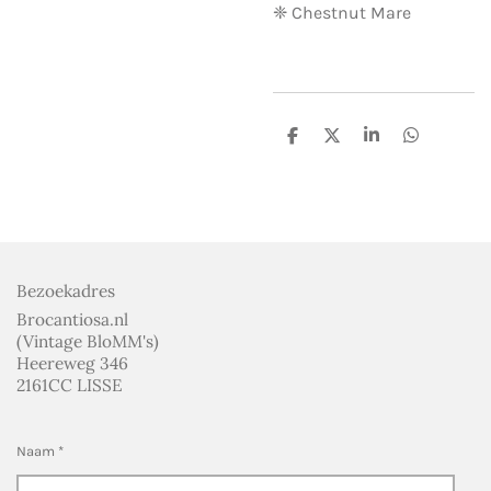
❈ Chestnut Mare
D
D
S
D
e
e
h
e
l
e
a
l
e
l
r
e
n
e
n
Bezoekadres
Brocantiosa.nl
(Vintage BloMM's)
Heereweg 346
2161CC LISSE
Naam *