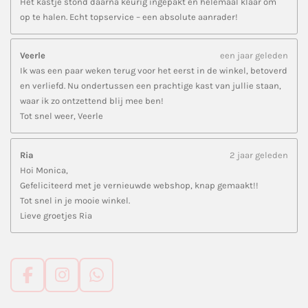
Het kastje stond daarna keurig ingepakt en helemaal klaar om
op te halen. Echt topservice – een absolute aanrader!
Veerle
een jaar geleden
Ik was een paar weken terug voor het eerst in de winkel, betoverd
en verliefd. Nu ondertussen een prachtige kast van jullie staan,
waar ik zo ontzettend blij mee ben!
Tot snel weer, Veerle
Ria
2 jaar geleden
Hoi Monica,
Gefeliciteerd met je vernieuwde webshop, knap gemaakt!!
Tot snel in je mooie winkel.
Lieve groetjes Ria
F
I
W
a
n
h