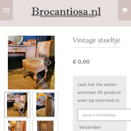
Ga
direct
naar
de
hoofdinhoud
Vintage stoeltje
€ 0,00
Laat het me weten
wanneer dit product
weer op voorraad is.
Verzenden