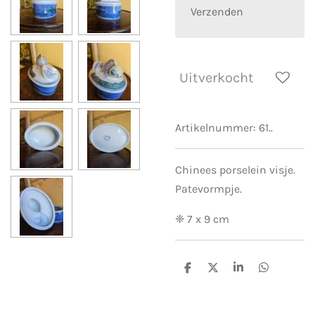
Verzenden
Uitverkocht
Artikelnummer:
61..
Chinees porselein visje.
Patevormpje.
❈ 7 x 9 cm
D
D
S
D
e
e
h
e
l
e
a
l
e
l
r
e