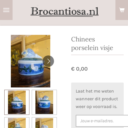
Ga
direct
naar
de
hoofdinhoud
Chinees
porselein visje
€ 0,00
Laat het me weten
wanneer dit product
weer op voorraad is.