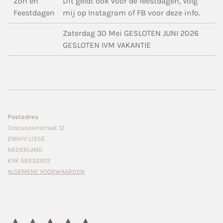
Zon en
Dit geldt ook voor de feestdagen, Volg
Feestdagen
mij op Instagram of FB voor deze info.
Zaterdag 30 Mei GESLOTEN JUNI 2026
GESLOTEN IVM VAKANTIE
Postadres
Crocussenstraat 12
2161HV LISSE
NEDERLAND
KVK 59332972
ALGEMENE VOORWAARDEN
S