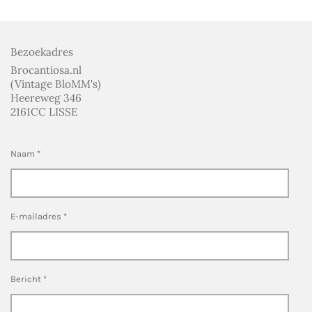
n
e
n
Bezoekadres
Brocantiosa.nl
(Vintage BloMM's)
Heereweg 346
2161CC LISSE
Naam *
E-mailadres *
Bericht *