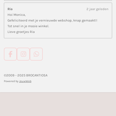
Ria
2 jaar geleden
Hoi Monica,
Gefeliciteerd met je vernieuwde webshop, knap gemaakt!!
Tot snel in je mooie winkel.
Lieve groetjes Ria
F
I
W
a
n
h
c
s
a
e
t
t
©2009 - 2025 BROCANTIOSA
b
a
s
Powered by
JouwWeb
o
g
A
o
r
p
k
a
p
m