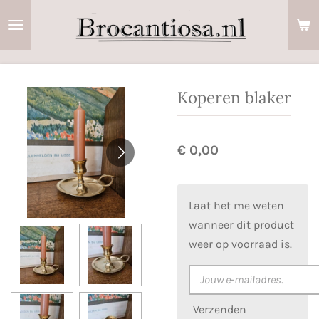
Ga
direct
naar
de
hoofdinhoud
Koperen blaker
€ 0,00
Laat het me weten
wanneer dit product
weer op voorraad is.
Verzenden