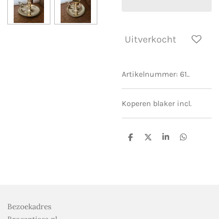
Uitverkocht
Artikelnummer:
61..
Koperen blaker incl.
D
D
S
D
e
e
h
e
l
e
a
l
e
l
r
e
n
e
n
Bezoekadres