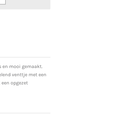
jes en mooi gemaakt.
pelend venttje met een
t een opgezet