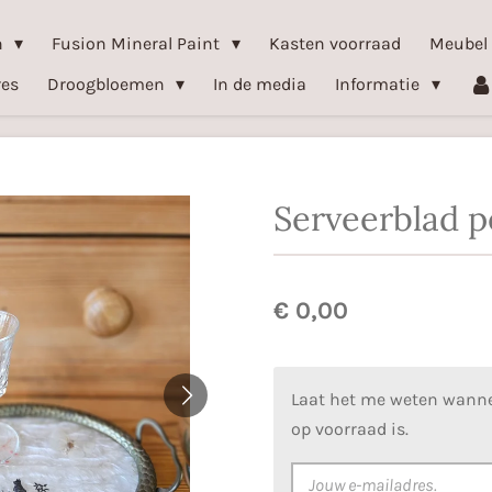
n
Fusion Mineral Paint
Kasten voorraad
Meubel
res
Droogbloemen
In de media
Informatie
Serveerblad p
€ 0,00
Laat het me weten wanne
op voorraad is.