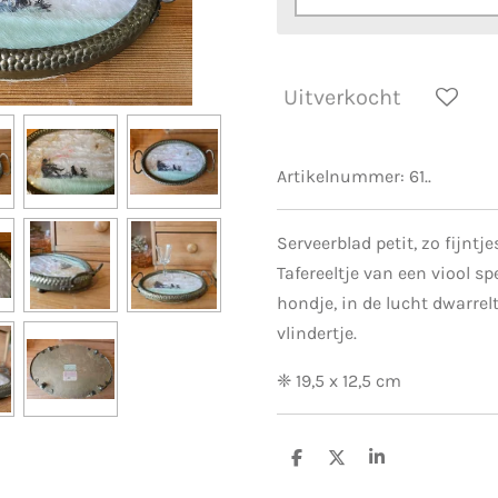
Uitverkocht
Artikelnummer:
61..
Serveerblad petit, zo fijnt
Tafereeltje van een viool s
hondje, in de lucht dwarrel
vlindertje.
❈ 19,5 x 12,5 cm
D
D
S
e
e
h