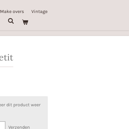
 Make overs
Vintage
etit
er dit product weer
Verzenden