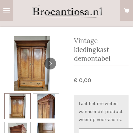
Ga
direct
naar
de
hoofdinhoud
Vintage
kledingkast
demontabel
€ 0,00
Laat het me weten
wanneer dit product
weer op voorraad is.