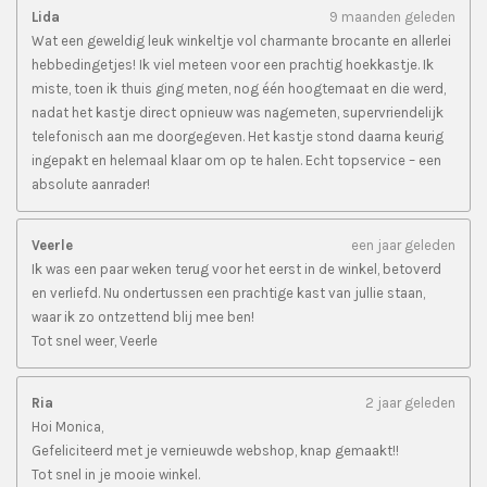
Lida
9 maanden geleden
Wat een geweldig leuk winkeltje vol charmante brocante en allerlei
hebbedingetjes! Ik viel meteen voor een prachtig hoekkastje. Ik
miste, toen ik thuis ging meten, nog één hoogtemaat en die werd,
nadat het kastje direct opnieuw was nagemeten, supervriendelijk
telefonisch aan me doorgegeven. Het kastje stond daarna keurig
ingepakt en helemaal klaar om op te halen. Echt topservice – een
absolute aanrader!
Veerle
een jaar geleden
Ik was een paar weken terug voor het eerst in de winkel, betoverd
en verliefd. Nu ondertussen een prachtige kast van jullie staan,
waar ik zo ontzettend blij mee ben!
Tot snel weer, Veerle
Ria
2 jaar geleden
Hoi Monica,
Gefeliciteerd met je vernieuwde webshop, knap gemaakt!!
Tot snel in je mooie winkel.